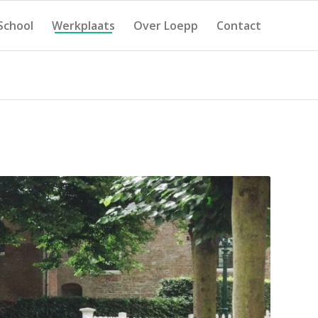
School
Werkplaats
Over Loepp
Contact