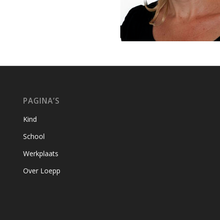
PAGINA’S
Kind
School
Werkplaats
Over Loepp