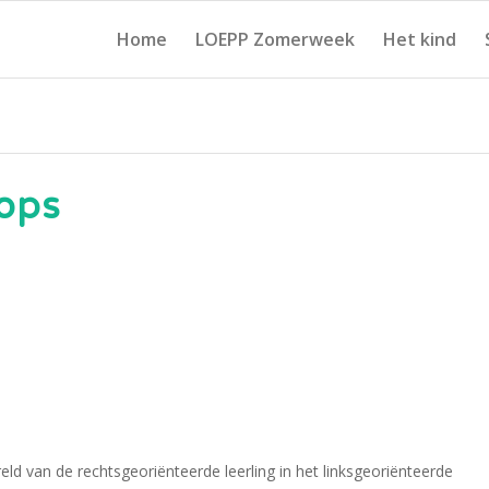
Home
LOEPP Zomerweek
Het kind
ops
d van de rechtsgeoriënteerde leerling in het linksgeoriënteerde